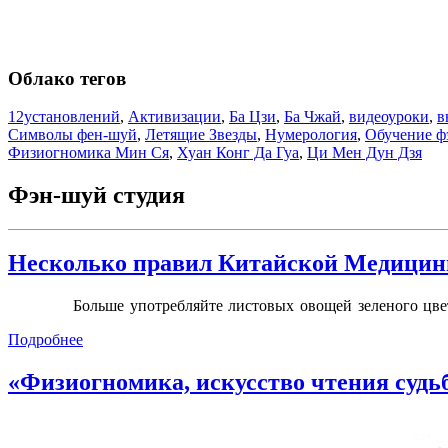
Облако тегов
12установлений
,
Активизации
,
Ба Цзи
,
Ба Чжай
,
видеоуроки
,
в
Символы фен-шуй
,
Летящие Звезды
,
Нумерология
,
Обучение ф
Физиогномика Мин Ся
,
Хуан Конг Да Гуа
,
Ци Мен Дун Дзя
Фэн-шуй студия
Несколько правил Китайской Медицины
Больше употребляйте листовых овощей зеленого цв
Подробнее
«Физиогномика, искусство чтения судь