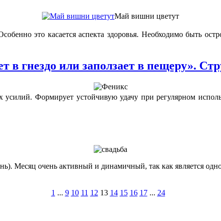
Май вишни цветут
Особенно это касается аспекта здоровья. Необходимо быть ост
 в гнездо или заползает в пещеру». Ст
х усилий. Формирует устойчивую удачу при регулярном исполь
нь). Месяц очень активный и динамичный, так как является о
1
...
9
10
11
12
13
14
15
16
17
...
24