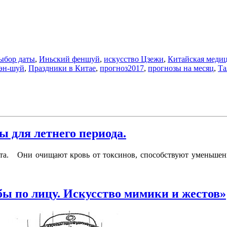
ыбор даты
,
Иньский феншуй
,
искусство Цзежи
,
Китайская меди
эн-шуй
,
Праздники в Китае
,
прогноз2017
,
прогнозы на месяц
,
Та
 для летнего периода.
ета. Они очищают кровь от токсинов, способствуют уменьше
бы по лицу. Искусство мимики и жестов»