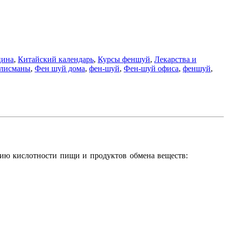
цина
,
Китайский календарь
,
Курсы феншуй
,
Лекарства и
лисманы
,
Фен шуй дома
,
фен-шуй
,
Фен-шуй офиса
,
феншуй
,
нию кислотности пищи и продуктов обмена веществ: