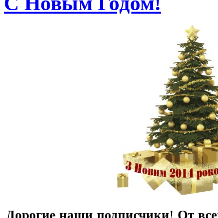
С Новым Годом!
Дорогие наши подписчики! От все