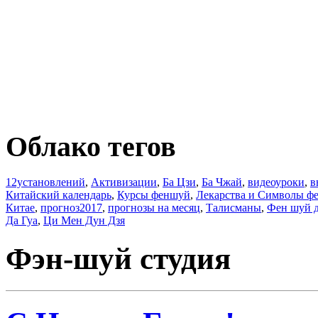
Облако тегов
12установлений
,
Активизации
,
Ба Цзи
,
Ба Чжай
,
видеоуроки
,
в
Китайский календарь
,
Курсы феншуй
,
Лекарства и Символы ф
Китае
,
прогноз2017
,
прогнозы на месяц
,
Талисманы
,
Фен шуй 
Да Гуа
,
Ци Мен Дун Дзя
Фэн-шуй студия