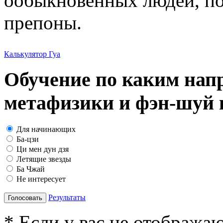
ообыкновенных людей, по
препоны.
Калькулятор Гуа
Обучение по каким нап
метафизики и фэн-шуй в
Для начинающих
Ба-цзи
Ци мен дун дзя
Летящие звезды
Ба Чжай
Не интересует
Результаты
Голосовать
* Если у вас не отобража