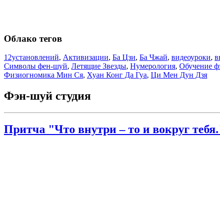
Облако тегов
12установлений
,
Активизации
,
Ба Цзи
,
Ба Чжай
,
видеоуроки
,
в
Символы фен-шуй
,
Летящие Звезды
,
Нумерология
,
Обучение ф
Физиогномика Мин Ся
,
Хуан Конг Да Гуа
,
Ци Мен Дун Дзя
Фэн-шуй студия
Притча "Что внутри – то и вокруг тебя.