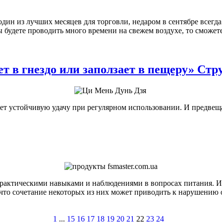
дин из лучших месяцев для торговли, недаром в сентябре всегд
вы будете проводить много времени на свежем воздухе, то сможе
 в гнездо или заползает в пещеру» Стр
т устойчивую удачу при регулярном использовании. И предвещае
ктическими навыками и наблюдениями в вопросах питания. И о
 что сочетание некоторых из них может приводить к нарушению 
1
...
15
16
17
18
19
20
21
22
23
24