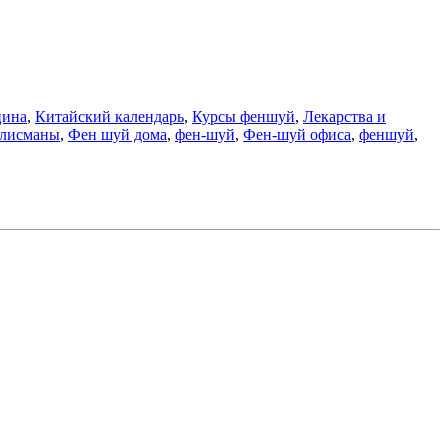
цина
,
Китайский календарь
,
Курсы феншуй
,
Лекарства и
лисманы
,
Фен шуй дома
,
фен-шуй
,
Фен-шуй офиса
,
феншуй
,