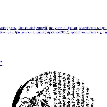
ыбор даты
,
Иньский феншуй
,
искусство Цзежи
,
Китайская меди
эн-шуй
,
Праздники в Китае
,
прогноз2017
,
прогнозы на месяц
,
Та
"