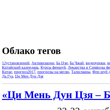
Облако тегов
12установлений
,
Активизации
,
Ба Цзи
,
Ба Чжай
,
видеоуроки
,
в
Китайский календарь
,
Курсы феншуй
,
Лекарства и Символы ф
Китае
,
прогноз2017
,
прогнозы на месяц
,
Талисманы
,
Фен шуй 
Да Гуа
,
Ци Мен Дун Дзя
«Ци Мень Дун Цзя – Б