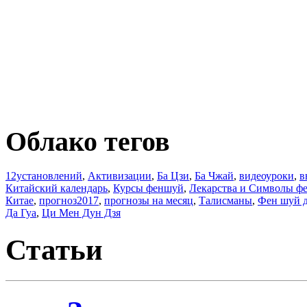
Облако тегов
12установлений
,
Активизации
,
Ба Цзи
,
Ба Чжай
,
видеоуроки
,
в
Китайский календарь
,
Курсы феншуй
,
Лекарства и Символы ф
Китае
,
прогноз2017
,
прогнозы на месяц
,
Талисманы
,
Фен шуй 
Да Гуа
,
Ци Мен Дун Дзя
Статьи