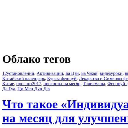
Облако тегов
12установлений
,
Активизации
,
Ба Цзи
,
Ба Чжай
,
видеоуроки
,
в
Китайский календарь
,
Курсы феншуй
,
Лекарства и Символы ф
Китае
,
прогноз2017
,
прогнозы на месяц
,
Талисманы
,
Фен шуй 
Да Гуа
,
Ци Мен Дун Дзя
Что такое «Индивиду
на месяц для улучшен