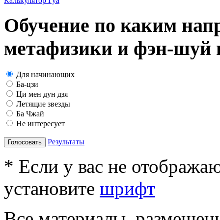
Калькулятор Гуа
Обучение по каким нап
метафизики и фэн-шуй в
Для начинающих
Ба-цзи
Ци мен дун дзя
Летящие звезды
Ба Чжай
Не интересует
Результаты
Голосовать
* Если у вас не отобража
установите
шрифт
Все материалы, размещенн