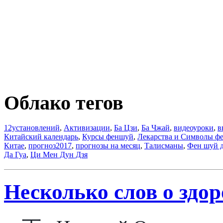
Облако тегов
12установлений
,
Активизации
,
Ба Цзи
,
Ба Чжай
,
видеоуроки
,
в
Китайский календарь
,
Курсы феншуй
,
Лекарства и Символы ф
Китае
,
прогноз2017
,
прогнозы на месяц
,
Талисманы
,
Фен шуй 
Да Гуа
,
Ци Мен Дун Дзя
Несколько слов о здоро