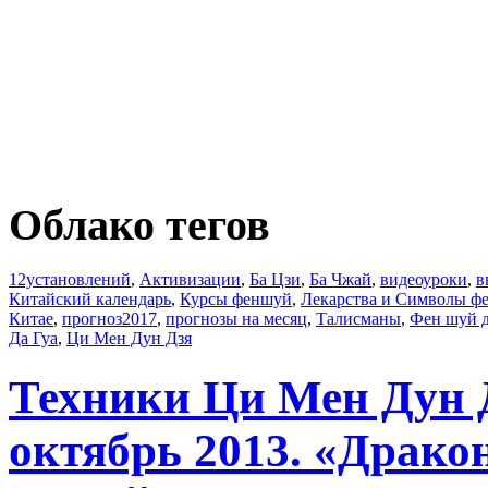
Облако тегов
12установлений
,
Активизации
,
Ба Цзи
,
Ба Чжай
,
видеоуроки
,
в
Китайский календарь
,
Курсы феншуй
,
Лекарства и Символы ф
Китае
,
прогноз2017
,
прогнозы на месяц
,
Талисманы
,
Фен шуй 
Да Гуа
,
Ци Мен Дун Дзя
Техники Ци Мен Дун 
октябрь 2013. «Драк