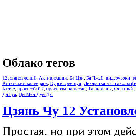
Облако тегов
12установлений
,
Активизации
,
Ба Цзи
,
Ба Чжай
,
видеоуроки
,
в
Китайский календарь
,
Курсы феншуй
,
Лекарства и Символы ф
Китае
,
прогноз2017
,
прогнозы на месяц
,
Талисманы
,
Фен шуй 
Да Гуа
,
Ци Мен Дун Дзя
Цзянь Чу 12 Установл
Простая, но при этом дей