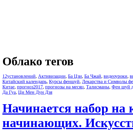
Облако тегов
12установлений
,
Активизации
,
Ба Цзи
,
Ба Чжай
,
видеоуроки
,
в
Китайский календарь
,
Курсы феншуй
,
Лекарства и Символы ф
Китае
,
прогноз2017
,
прогнозы на месяц
,
Талисманы
,
Фен шуй 
Да Гуа
,
Ци Мен Дун Дзя
Начинается набор на
начинающих. Искусст