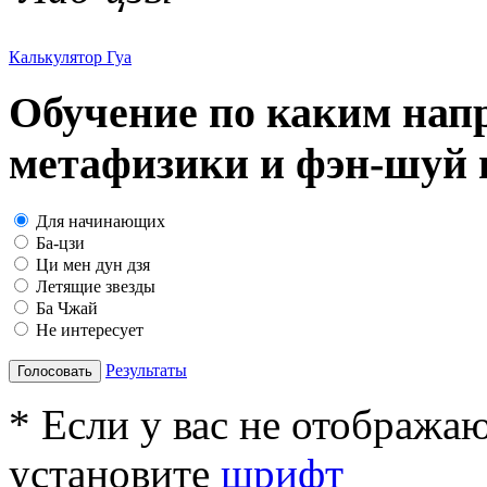
Калькулятор Гуа
Обучение по каким нап
метафизики и фэн-шуй в
Для начинающих
Ба-цзи
Ци мен дун дзя
Летящие звезды
Ба Чжай
Не интересует
Результаты
Голосовать
* Если у вас не отобража
установите
шрифт