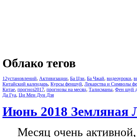
Облако тегов
12установлений
,
Активизации
,
Ба Цзи
,
Ба Чжай
,
видеоуроки
,
в
Китайский календарь
,
Курсы феншуй
,
Лекарства и Символы ф
Китае
,
прогноз2017
,
прогнозы на месяц
,
Талисманы
,
Фен шуй 
Да Гуа
,
Ци Мен Дун Дзя
Июнь 2018 Земляная
Месяц очень активной,