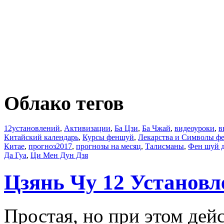
Облако тегов
12установлений
,
Активизации
,
Ба Цзи
,
Ба Чжай
,
видеоуроки
,
в
Китайский календарь
,
Курсы феншуй
,
Лекарства и Символы ф
Китае
,
прогноз2017
,
прогнозы на месяц
,
Талисманы
,
Фен шуй 
Да Гуа
,
Ци Мен Дун Дзя
Цзянь Чу 12 Установл
Простая, но при этом дей