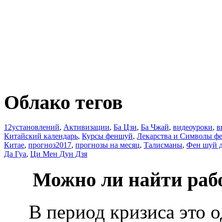
Облако тегов
12установлений
,
Активизации
,
Ба Цзи
,
Ба Чжай
,
видеоуроки
,
в
Китайский календарь
,
Курсы феншуй
,
Лекарства и Символы ф
Китае
,
прогноз2017
,
прогнозы на месяц
,
Талисманы
,
Фен шуй 
Да Гуа
,
Ци Мен Дун Дзя
Можно ли найти раб
В период кризиса это о