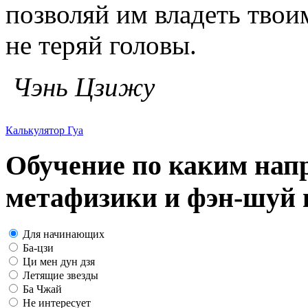
позволяй им владеть твои
не теряй головы.
Чэнь Цзижу
Калькулятор Гуа
Обучение по каким нап
метафизики и фэн-шуй в
Для начинающих
Ба-цзи
Ци мен дун дзя
Летящие звезды
Ба Чжай
Не интересует