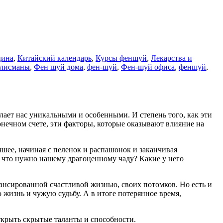
цина
,
Китайский календарь
,
Курсы феншуй
,
Лекарства и
лисманы
,
Фен шуй дома
,
фен-шуй
,
Фен-шуй офиса
,
феншуй
,
лает нас уникальными и особенными. И степень того, как эти
онечном счете, эти факторы, которые оказывают влияние на
шее, начиная с пеленок и распашонок и заканчивая
 что нужно нашему драгоценному чаду? Какие у него
лансированной счастливой жизнью, своих потомков. Но есть и
 жизнь и чужую судьбу. А в итоге потерянное время,
крыть скрытые таланты и способности.