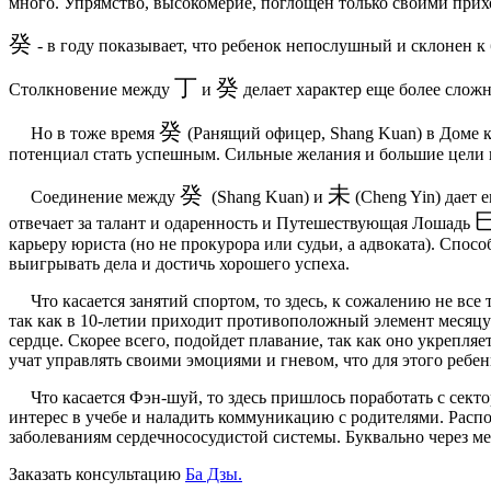
много. Упрямство, высокомерие, поглощен только своими при
癸
- в году показывает, что ребенок непослушный и склонен к 
丁
癸
Столкновение между
и
делает характер еще более сложн
癸
Но в тоже время
(Ранящий офицер, Shang Kuan) в Доме к
потенциал стать успешным. Сильные желания и большие цели 
癸
未
Соединение между
(Shang Kuan) и
(Cheng Yin) дает 
отвечает за талант и одаренность и Путешествующая Лошадь
карьеру юриста (но не прокурора или судьи, а адвоката). Спос
выигрывать дела и достичь хорошего успеха.
Что касается занятий спортом, то здесь, к сожалению не все т
так как в 10-летии приходит противоположный элемент месяцу
сердце. Скорее всего, подойдет плавание, так как оно укрепля
учат управлять своими эмоциями и гневом, что для этого ребен
Что касается Фэн-шуй, то здесь пришлось поработать с секто
интерес в учебе и наладить коммуникацию с родителями. Распо
заболеваниям сердечнососудистой системы. Буквально через ме
Заказать консультацию
Ба Дзы.