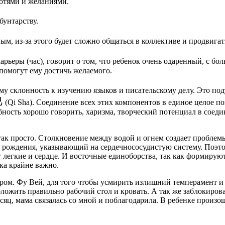
хотями и желаниями.
бунтарству.
ым, из-за этого будет сложно общаться в коллективе и продвигат
арьеры (час), говорит о том, что ребенок очень одаренный, с 
помогут ему достичь желаемого.
ему склонность к изучению языков и писательскому делу. Это п
巳
(Qi Sha). Соединение всех этих компонентов в единое целое по
обность хорошо говорить, харизма, творческий потенциал в соед
ак просто. Столкновение между водой и огнем создает проблемы с
 рождения, указывающий на сердечнососудистую систему. Поэто
ет легкие и сердце. И восточные единоборства, так как формиру
ка крайне важно.
ром. Фу Вей, для того чтобы усмирить излишний темперамент и 
ложить правильно рабочий стол и кровать. А так же заблокиров
сяц, мама связалась со мной и поблагодарила. В ребенке произ