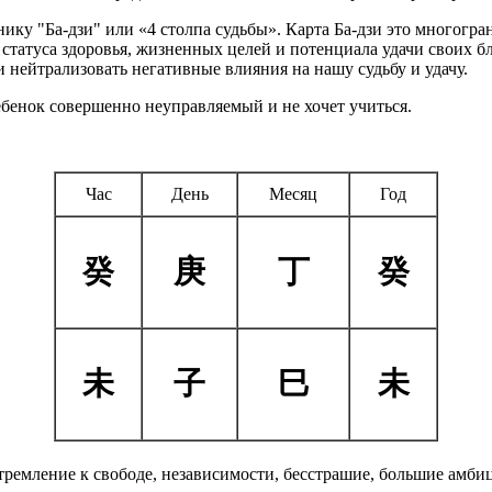
ку "Ба-дзи" или «4 столпа судьбы». Карта Ба-дзи это многогр
, статуса здоровья, жизненных целей и потенциала удачи своих
 нейтрализовать негативные влияния на нашу судьбу и удачу.
ебенок совершенно неуправляемый и не хочет учиться.
Час
День
Месяц
Год
癸
庚
丁
癸
未
子
巳
未
тремление к свободе, независимости, бесстрашие, большие амбиц