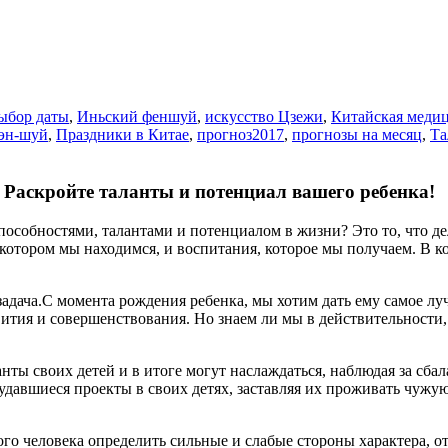
ыбор даты
,
Иньский феншуй
,
искусство Цзежи
,
Китайская меди
эн-шуй
,
Праздники в Китае
,
прогноз2017
,
прогнозы на месяц
,
Та
Раскройте таланты и потенциал вашего ребенка!
особностями, талантами и потенциалом в жизни? Это то, что де
 котором мы находимся, и воспитания, которое мы получаем. В к
дача.С момента рождения ребенка, мы хотим дать ему самое луч
тия и совершенствования. Но знаем ли мы в действительности,
ты своих детей и в итоге могут наслаждаться, наблюдая за сба
удавшиеся проекты в своих детях, заставляя их проживать чужую
 человека определить сильные и слабые стороны характера, от