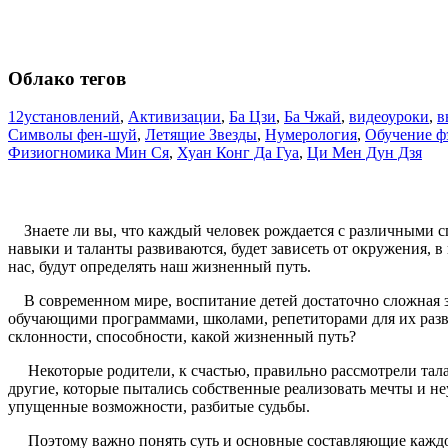
Облако тегов
12установлений
,
Активизации
,
Ба Цзи
,
Ба Чжай
,
видеоуроки
,
в
Символы фен-шуй
,
Летящие Звезды
,
Нумерология
,
Обучение ф
Физиогномика Мин Ся
,
Хуан Конг Да Гуа
,
Ци Мен Дун Дзя
Знаете ли вы, что каждый человек рождается с различными сп
навыки и таланты развиваются, будет зависеть от окружения, в
нас, будут определять наш жизненный путь.
В современном мире, воспитание детей достаточно сложная за
обучающими программами, школами, репетиторами для их разви
склонности, способности, какой жизненный путь?
Некоторые родители, к счастью, правильно рассмотрели талан
другие, которые пытались собственные реализовать мечты и не
упущенные возможности, разбитые судьбы.
Поэтому важно понять суть и основные составляющие каждого