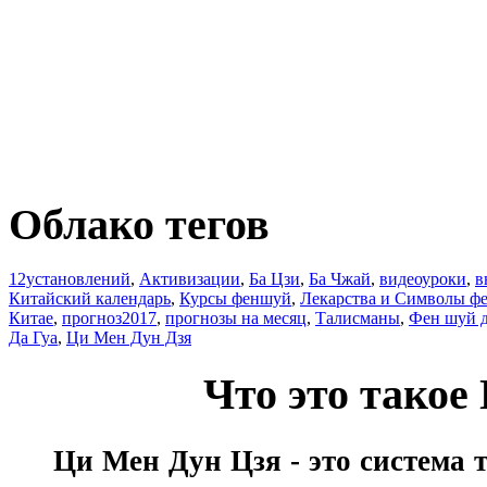
Облако тегов
12установлений
,
Активизации
,
Ба Цзи
,
Ба Чжай
,
видеоуроки
,
в
Китайский календарь
,
Курсы феншуй
,
Лекарства и Символы ф
Китае
,
прогноз2017
,
прогнозы на месяц
,
Талисманы
,
Фен шуй 
Да Гуа
,
Ци Мен Дун Дзя
Что это тако
Ци Мен Дун Цзя - это система т