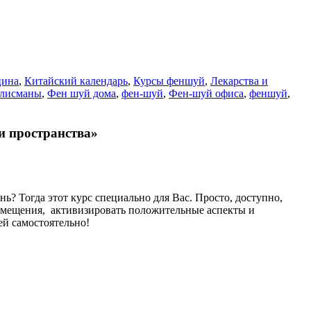
цина
,
Китайский календарь
,
Курсы феншуй
,
Лекарства и
лисманы
,
Фен шуй дома
,
фен-шуй
,
Фен-шуй офиса
,
феншуй
,
ии пространства»
ь? Тогда этот курс специально для Вас. Просто, доступно,
помещения, активизировать положительные аспекты и
чей самостоятельно!