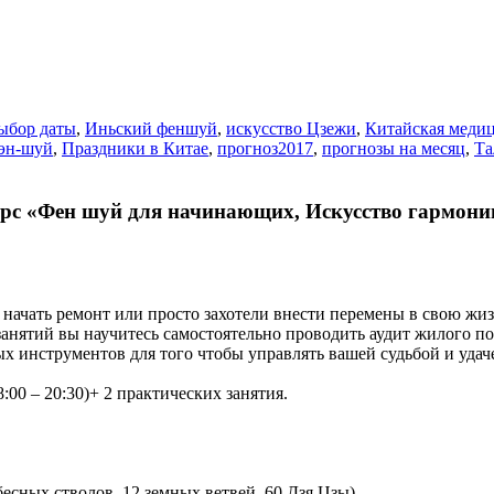
ыбор даты
,
Иньский феншуй
,
искусство Цзежи
,
Китайская меди
эн-шуй
,
Праздники в Китае
,
прогноз2017
,
прогнозы на месяц
,
Та
урс «Фен шуй для начинающих, Искусство гармон
начать ремонт или просто захотели внести перемены в свою жизн
занятий вы научитесь самостоятельно проводить аудит жилого 
х инструментов для того чтобы управлять вашей судьбой и уда
8:00 – 20:30)+ 2 практических занятия.
есных стволов, 12 земных ветвей, 60 Дзя Цзы).