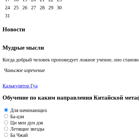
24
25
26
27
28
29
30
31
Новости
Мудрые мысли
Когда добрый человек проповедует ложное учение, оно станов
Чаньское изречение
Калькулятор Гуа
Обучение по каким направления Китайской метаф
Для начинающих
Ба-цзи
Ци мен дун дзя
Летящие звезды
Ба Чжай