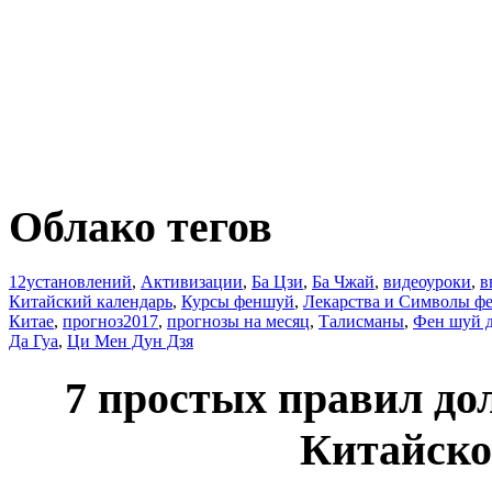
Облако тегов
12установлений
,
Активизации
,
Ба Цзи
,
Ба Чжай
,
видеоуроки
,
в
Китайский календарь
,
Курсы феншуй
,
Лекарства и Символы ф
Китае
,
прогноз2017
,
прогнозы на месяц
,
Талисманы
,
Фен шуй 
Да Гуа
,
Ци Мен Дун Дзя
7 простых правил до
Китайск