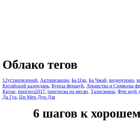
Облако тегов
12установлений
,
Активизации
,
Ба Цзи
,
Ба Чжай
,
видеоуроки
,
в
Китайский календарь
,
Курсы феншуй
,
Лекарства и Символы ф
Китае
,
прогноз2017
,
прогнозы на месяц
,
Талисманы
,
Фен шуй 
Да Гуа
,
Ци Мен Дун Дзя
6 шагов к хороше