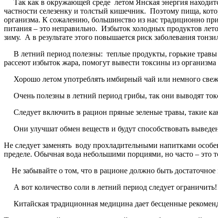
Так как в окружающей среде летом Янская энергия находится
частности селезенку и толстый кишечник. Поэтому пища, кото
организма. К сожалению, большинство из нас традиционно при
питания – это неправильно. Избыток холодных продуктов лето
зиму. А в результате этого повышается риск заболевания тонз
В летний период полезны: теплые продукты, горькие травы (р
рассеют избыток жара, помогут вывести токсины из организма 
Хорошо летом употреблять имбирный чай или немного свежего 
Очень полезны в летний период грибы, так они выводят ток
Следует включить в рацион пряные зеленые травы, такие ка
Они улучшат обмен веществ и будут способствовать выведен
Не следует заменять воду прохладительными напитками особе
пределе. Обычная вода небольшими порциями, но часто – это т
Не забывайте о том, что в рационе должно быть достаточное 
А вот количество соли в летний период следует ограничить!
Китайская традиционная медицина дает бесценные рекомендац