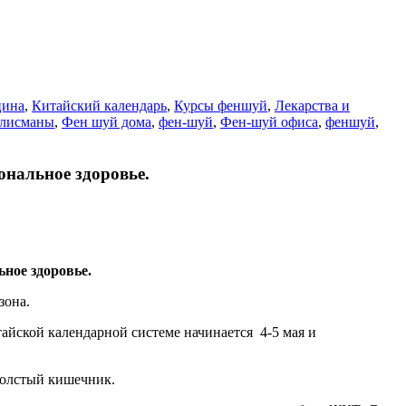
цина
,
Китайский календарь
,
Курсы феншуй
,
Лекарства и
лисманы
,
Фен шуй дома
,
фен-шуй
,
Фен-шуй офиса
,
феншуй
,
иональное здоровье.
ное здоровье.
езона.
айской календарной системе начинается 4-5 мая и
толстый кишечник.