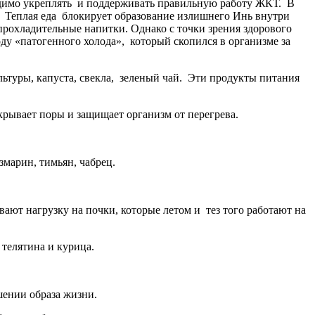
одимо укреплять и поддерживать правильную работу ЖКТ. В
. Теплая еда блокирует образование излишнего Инь внутри
прохладительные напитки. Однако с точки зрения здорового
у «патогенного холода», который скопился в организме за
ьтуры, капуста, свекла, зеленый чай. Эти продукты питания
рывает поры и защищает организм от перегрева.
змарин, тимьян, чабрец.
ют нагрузку на почки, которые летом и тез того работают на
телятина и курица.
ении образа жизни.