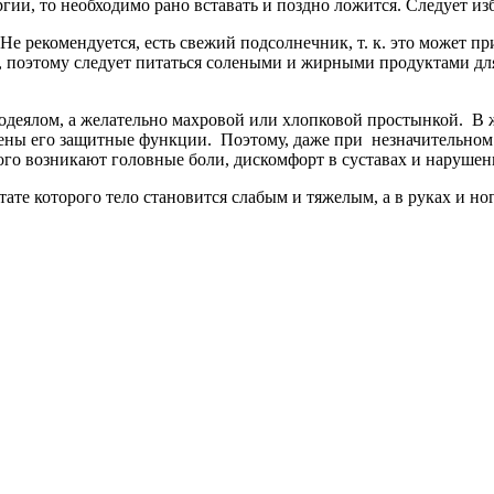
ргии, то необходимо рано вставать и поздно ложится. Следует и
рекомендуется, есть свежий подсолнечник, т. к. это может при
е, поэтому следует питаться солеными и жирными продуктами для
деялом, а желательно махровой или хлопковой простынкой. В 
ижены его защитные функции. Поэтому, даже при незначительн
этого возникают головные боли, дискомфорт в суставах и наруше
тате которого тело становится слабым и тяжелым, а в руках и ног