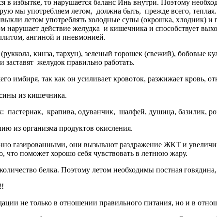
 в избытке, то нарушается баланс Инь внутри. Поэтому необх
рую мы употребляем летом, должна быть, прежде всего, теплая
выкли летом употреблять холодные супы (окрошка, хлодник) и 
м нарушает действие желудка и кишечника и способствует выход
иллитом, ангиной и пневмонией.
уккола, кинза, тархун),
зеленый горошек (свежий), бобовые кул
и заставят желудок правильно работать.
имбиря, так как он усиливает кровоток, разжижает кровь, отк
сины из кишечника.
к: пастернак,
крапива, одуванчик, шалфей, душица, базилик, ро
ию из организма продуктов окисления.
нно газированными, они вызывают раздражение ЖКТ и увеличива
о, что поможет хорошо себя чувствовать в летнюю жару.
количество белка. Поэтому летом необходимы постная говядина, 
!!
ии не только в отношении правильного питания, но и в отнош