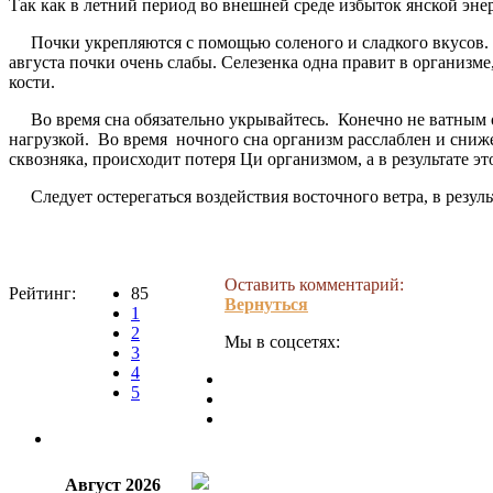
Так как в летний период во внешней среде избыток янской эне
Почки укрепляются с помощью соленого и сладкого вкусов. Не 
августа почки очень слабы. Селезенка одна правит в организм
кости.
Во время сна обязательно укрывайтесь. Конечно не ватным о
нагрузкой. Во время ночного сна организм расслаблен и сн
сквозняка, происходит потеря Ци организмом, а в результате 
Следует остерегаться воздействия восточного ветра, в резуль
Оставить комментарий:
Рейтинг:
85
Вернуться
1
2
Мы в соцсетях:
3
4
5
Август 2026