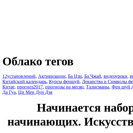
Облако тегов
12установлений
,
Активизации
,
Ба Цзи
,
Ба Чжай
,
видеоуроки
,
в
Китайский календарь
,
Курсы феншуй
,
Лекарства и Символы ф
Китае
,
прогноз2017
,
прогнозы на месяц
,
Талисманы
,
Фен шуй 
Да Гуа
,
Ци Мен Дун Дзя
Начинается набо
начинающих. Искусств