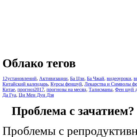
Облако тегов
12установлений
,
Активизации
,
Ба Цзи
,
Ба Чжай
,
видеоуроки
,
в
Китайский календарь
,
Курсы феншуй
,
Лекарства и Символы ф
Китае
,
прогноз2017
,
прогнозы на месяц
,
Талисманы
,
Фен шуй 
Да Гуа
,
Ци Мен Дун Дзя
Проблема с зачатием
Проблемы с репродуктивн