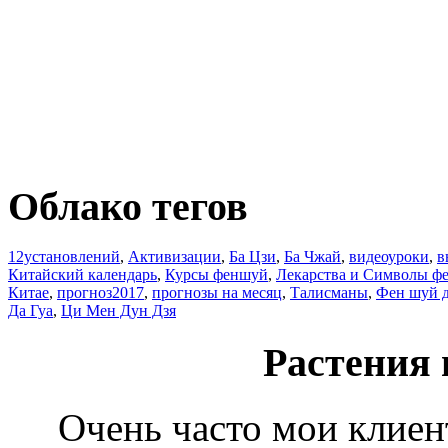
Облако тегов
12установлений
,
Активизации
,
Ба Цзи
,
Ба Чжай
,
видеоуроки
,
в
Китайский календарь
,
Курсы феншуй
,
Лекарства и Символы ф
Китае
,
прогноз2017
,
прогнозы на месяц
,
Талисманы
,
Фен шуй 
Да Гуа
,
Ци Мен Дун Дзя
Растения
Очень часто мои клиенты